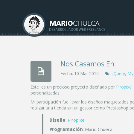
Nos Casamos En
Fecha:
10 Mar 2015
jQuery
,
My
Este es un precioso proyecto diseñado por
Piropixel
personalizadas.
Mi participación fue llevar los diseños maquetados por 
realizar una tienda sin un gestor como Prestashop po
Diseño
:
Piropixel
Programación
: Mario Chueca