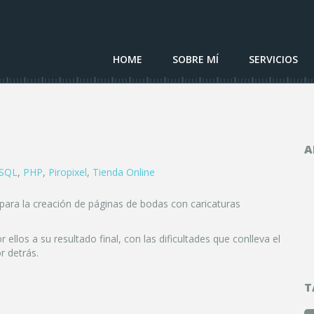
HOME
SOBRE MÍ
SERVICIOS
A
SQL
,
PHP
,
Piropixel
,
Tienda Online
para la creación de páginas de bodas con caricaturas
ellos a su resultado final, con las dificultades que conlleva el
r detrás.
T