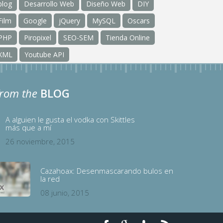
blog
Desarrollo Web
Diseño Web
DIY
Film
Google
jQuery
MySQL
Oscars
PHP
Piropixel
SEO-SEM
Tienda Online
XML
Youtube API
from the
BLOG
A alguien le gusta el vodka con Skittles
más que a mí
26 noviembre, 2015
Cazahoax: Desenmascarando bulos en
la red
08 junio, 2015