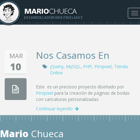
To
na
Nos Casamos En
MAR
10
jQuery
,
MySQL
,
PHP
,
Piropixel
,
Tienda
Online
Este es un precioso proyecto diseñado por
Piropixel
para la creación de páginas de bodas
con caricaturas personalizadas.
Continuar leyendo
Mario
Chueca