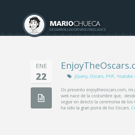
EnjoyTheOscars.
ENE
22
jQuery
,
Oscars
,
PHP
,
Youtube 
Os presento enjoytheoscars.com, mi p
web nace de la costumbre que, desd
seguir en directo la ceremonia de los 
ha sido la gran porra de los Oscars.
C