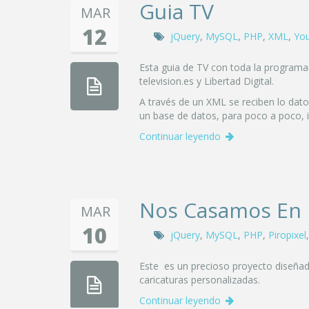
Guia TV
MAR
12
jQuery
,
MySQL
,
PHP
,
XML
,
You
Esta guia de TV con toda la programac
television.es y Libertad Digital.
A través de un XML se reciben lo dat
un base de datos, para poco a poco, i
Continuar leyendo
Nos Casamos En
MAR
10
jQuery
,
MySQL
,
PHP
,
Piropixel
Este es un precioso proyecto diseña
caricaturas personalizadas.
Continuar leyendo