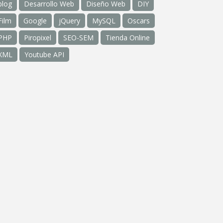
blog
Desarrollo Web
Diseño Web
DIY
Film
Google
jQuery
MySQL
Oscars
PHP
Piropixel
SEO-SEM
Tienda Online
XML
Youtube API