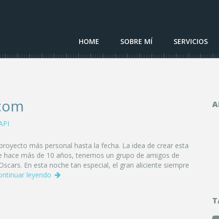
HOME
SOBRE MÍ
SERVICIOS
com
A
API
royecto más personal hasta la fecha. La idea de crear esta
e hace más de 10 años, tenemos un grupo de amigos de
Oscars. En esta noche tan especial, el gran aliciente siempre
ontinuar leyendo
T